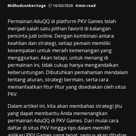
Midhudsonheritage
16/02/2026
4 min read
Permainan AduQQ di platform PKV Games telah
menjadi salah satu pilihan favorit di kalangan
pencinta judi online. Dengan kombinasi antara
keahlian dan strategi, setiap pemain memiliki
kesempatan untuk meraih kemenangan yang
menggiurkan. Akan tetapi, untuk menang di
permainan ini, tidak cukup hanya mengandalkan
keberuntungan. Dibutuhkan pemahaman mendalam
tentang aturan, strategi bermain, serta cara
memanfaatkan fitur-fitur yang disediakan oleh situs
PKV.
Dalam artikel ini, kita akan membahas strategi jitu
yang dapat membantu Anda memenangkan
permainan AduQQ di PKV Games. Dari mulai cara
daftar di situs PKV hingga tips dalam memilih
aplikasi PKV Games yang tepat, semua akan dibahas