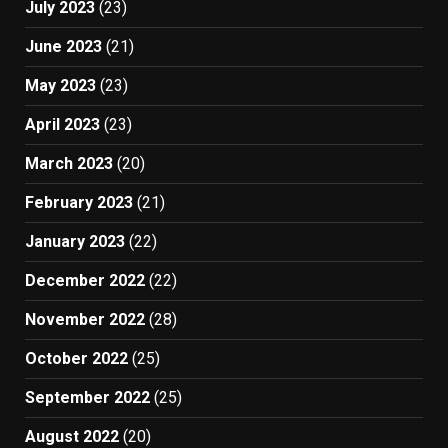
July 2023
(23)
June 2023
(21)
May 2023
(23)
April 2023
(23)
March 2023
(20)
February 2023
(21)
January 2023
(22)
December 2022
(22)
November 2022
(28)
October 2022
(25)
September 2022
(25)
August 2022
(20)