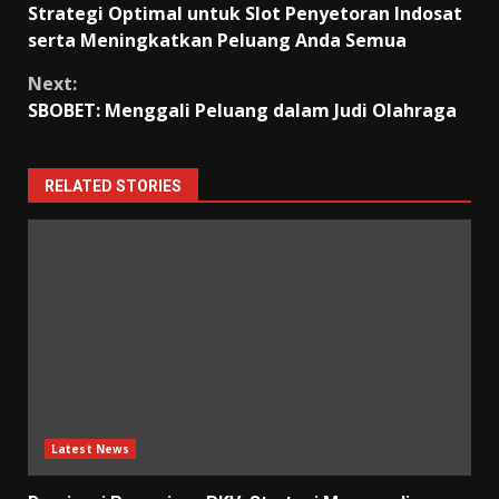
Strategi Optimal untuk Slot Penyetoran Indosat
Reading
serta Meningkatkan Peluang Anda Semua
Next:
SBOBET: Menggali Peluang dalam Judi Olahraga
RELATED STORIES
Latest News