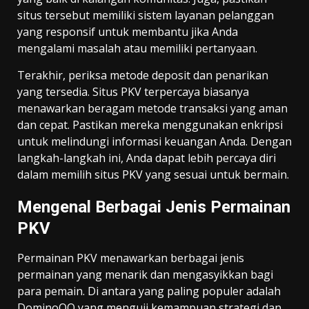
situs tersebut memiliki sistem layanan pelanggan
yang responsif untuk membantu jika Anda
mengalami masalah atau memiliki pertanyaan.
Terakhir, periksa metode deposit dan penarikan
yang tersedia. Situs PKV terpercaya biasanya
menawarkan beragam metode transaksi yang aman
dan cepat. Pastikan mereka menggunakan enkripsi
untuk melindungi informasi keuangan Anda. Dengan
langkah-langkah ini, Anda dapat lebih percaya diri
dalam memilih situs PKV yang sesuai untuk bermain.
Mengenal Berbagai Jenis Permainan
PKV
Permainan PKV menawarkan berbagai jenis
permainan yang menarik dan mengasyikkan bagi
para pemain. Di antara yang paling populer adalah
DominoQQ yang menguji kemampuan strategi dan