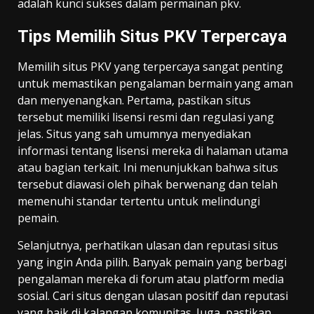
adalah kunci sukses dalam permainan pkv.
Tips Memilih Situs PKV Terpercaya
Memilih situs PKV yang terpercaya sangat penting
untuk memastikan pengalaman bermain yang aman
dan menyenangkan. Pertama, pastikan situs
tersebut memiliki lisensi resmi dan regulasi yang
jelas. Situs yang sah umumnya menyediakan
informasi tentang lisensi mereka di halaman utama
atau bagian terkait. Ini menunjukkan bahwa situs
tersebut diawasi oleh pihak berwenang dan telah
memenuhi standar tertentu untuk melindungi
pemain.
Selanjutnya, perhatikan ulasan dan reputasi situs
yang ingin Anda pilih. Banyak pemain yang berbagi
pengalaman mereka di forum atau platform media
sosial. Cari situs dengan ulasan positif dan reputasi
yang baik di kalangan komunitas. Juga, pastikan