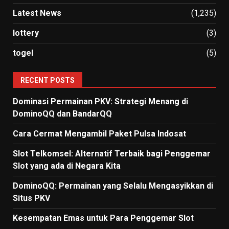
Latest News
(1,235)
lottery
(3)
togel
(5)
RECENT POSTS
Dominasi Permainan PKV: Strategi Menang di
DominoQQ dan BandarQQ
Cara Cermat Mengambil Paket Pulsa Indosat
Slot Telkomsel: Alternatif Terbaik bagi Penggemar
Slot yang ada di Negara Kita
DominoQQ: Permainan yang Selalu Mengasyikkan di
Situs PKV
Kesempatan Emas untuk Para Penggemar Slot