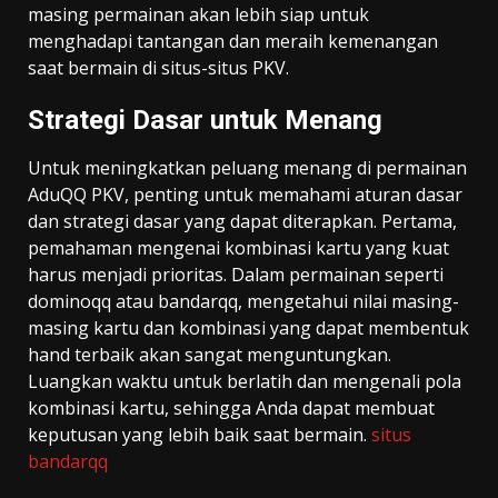
masing permainan akan lebih siap untuk
menghadapi tantangan dan meraih kemenangan
saat bermain di situs-situs PKV.
Strategi Dasar untuk Menang
Untuk meningkatkan peluang menang di permainan
AduQQ PKV, penting untuk memahami aturan dasar
dan strategi dasar yang dapat diterapkan. Pertama,
pemahaman mengenai kombinasi kartu yang kuat
harus menjadi prioritas. Dalam permainan seperti
dominoqq atau bandarqq, mengetahui nilai masing-
masing kartu dan kombinasi yang dapat membentuk
hand terbaik akan sangat menguntungkan.
Luangkan waktu untuk berlatih dan mengenali pola
kombinasi kartu, sehingga Anda dapat membuat
keputusan yang lebih baik saat bermain.
situs
bandarqq