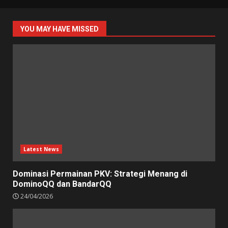
YOU MAY HAVE MISSED
Latest News
Dominasi Permainan PKV: Strategi Menang di
DominoQQ dan BandarQQ
24/04/2026