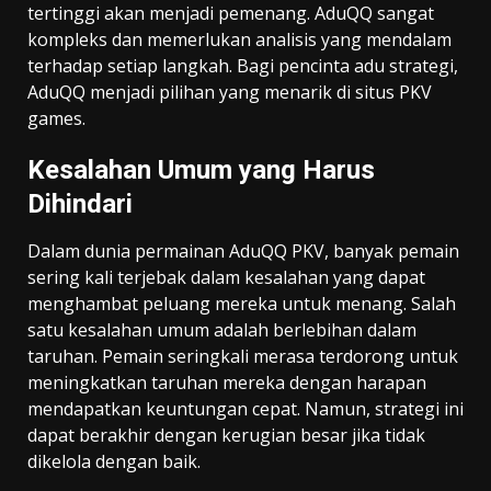
tertinggi akan menjadi pemenang. AduQQ sangat
kompleks dan memerlukan analisis yang mendalam
terhadap setiap langkah. Bagi pencinta adu strategi,
AduQQ menjadi pilihan yang menarik di situs PKV
games.
Kesalahan Umum yang Harus
Dihindari
Dalam dunia permainan AduQQ PKV, banyak pemain
sering kali terjebak dalam kesalahan yang dapat
menghambat peluang mereka untuk menang. Salah
satu kesalahan umum adalah berlebihan dalam
taruhan. Pemain seringkali merasa terdorong untuk
meningkatkan taruhan mereka dengan harapan
mendapatkan keuntungan cepat. Namun, strategi ini
dapat berakhir dengan kerugian besar jika tidak
dikelola dengan baik.