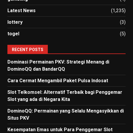
Latest News
(1,235)
lottery
(3)
togel
(5)
RECENT POSTS
Dominasi Permainan PKV: Strategi Menang di
DominoQQ dan BandarQQ
Cara Cermat Mengambil Paket Pulsa Indosat
Slot Telkomsel: Alternatif Terbaik bagi Penggemar
Slot yang ada di Negara Kita
DominoQQ: Permainan yang Selalu Mengasyikkan di
Situs PKV
Kesempatan Emas untuk Para Penggemar Slot