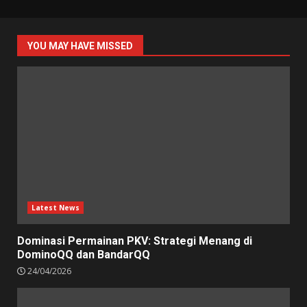
YOU MAY HAVE MISSED
Latest News
Dominasi Permainan PKV: Strategi Menang di
DominoQQ dan BandarQQ
24/04/2026