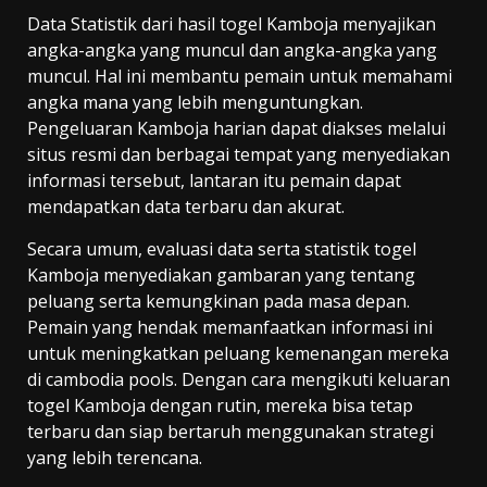
Data Statistik dari hasil togel Kamboja menyajikan
angka-angka yang muncul dan angka-angka yang
muncul. Hal ini membantu pemain untuk memahami
angka mana yang lebih menguntungkan.
Pengeluaran Kamboja harian dapat diakses melalui
situs resmi dan berbagai tempat yang menyediakan
informasi tersebut, lantaran itu pemain dapat
mendapatkan data terbaru dan akurat.
Secara umum, evaluasi data serta statistik togel
Kamboja menyediakan gambaran yang tentang
peluang serta kemungkinan pada masa depan.
Pemain yang hendak memanfaatkan informasi ini
untuk meningkatkan peluang kemenangan mereka
di cambodia pools. Dengan cara mengikuti keluaran
togel Kamboja dengan rutin, mereka bisa tetap
terbaru dan siap bertaruh menggunakan strategi
yang lebih terencana.