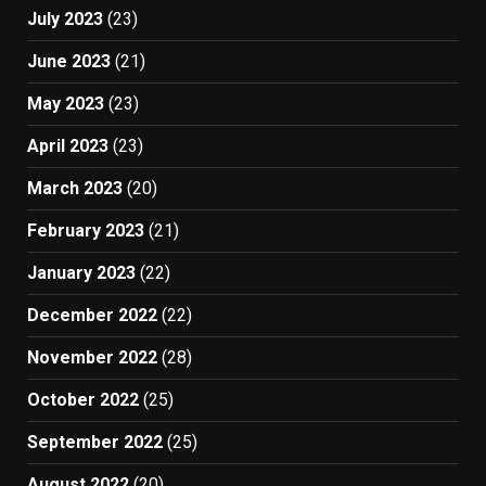
July 2023
(23)
June 2023
(21)
May 2023
(23)
April 2023
(23)
March 2023
(20)
February 2023
(21)
January 2023
(22)
December 2022
(22)
November 2022
(28)
October 2022
(25)
September 2022
(25)
August 2022
(20)