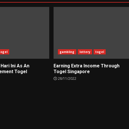
togel
gambling
lottery
togel
Hari Ini As An
Earning Extra Income Through
lement Togel
Togel Singapore
28/11/2022