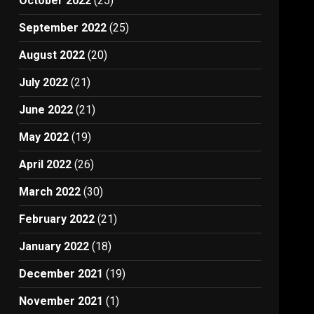
October 2022
(25)
September 2022
(25)
August 2022
(20)
July 2022
(21)
June 2022
(21)
May 2022
(19)
April 2022
(26)
March 2022
(30)
February 2022
(21)
January 2022
(18)
December 2021
(19)
November 2021
(1)