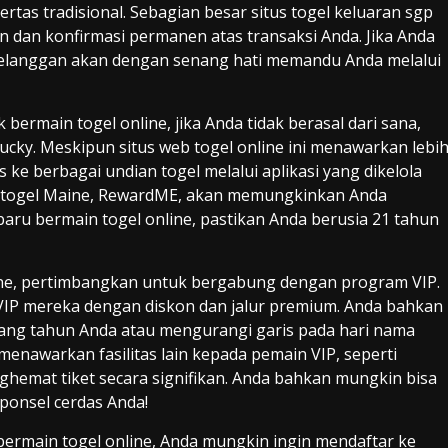
kertas tradisional. Sebagian besar situs togel keluaran sgp
an konfirmasi permanen atas transaksi Anda. Jika Anda
pelanggan akan dengan senang hati memandu Anda melalui
ermain togel online, jika Anda tidak berasal dari sana,
ucky. Meskipun situs web togel online ini menawarkan lebi
ke berbagai undian togel melalui aplikasi yang dikelola
i togel Maine, RewardME, akan memungkinkan Anda
 baru bermain togel online, pastikan Anda berusia 21 tahun
line, pertimbangkan untuk bergabung dengan program VIP.
IP mereka dengan diskon dan jalur premium. Anda bahkan
lang tahun Anda atau mengurangi garis pada hari nama
enawarkan fasilitas lain kepada pemain VIP, seperti
mat tiket secara signifikan. Anda bahkan mungkin bisa
onsel cerdas Anda!
bermain togel online, Anda mungkin ingin mendaftar ke