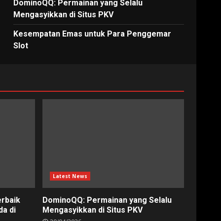
DominoQQ: Permainan yang Selalu
Mengasyikkan di Situs PKV
Kesempatan Emas untuk Para Penggemar
Slot
Latest News
erbaik
DominoQQ: Permainan yang Selalu
a di
Mengasyikkan di Situs PKV