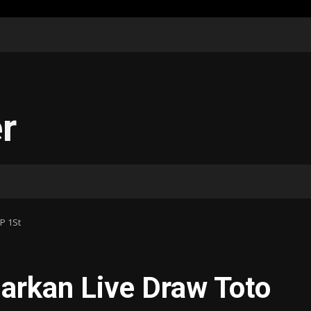
r
P 1St
arkan Live Draw Toto