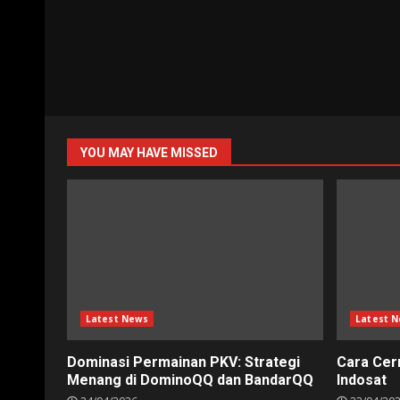
YOU MAY HAVE MISSED
Latest News
Latest 
Dominasi Permainan PKV: Strategi
Cara Cer
Menang di DominoQQ dan BandarQQ
Indosat