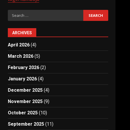
Search
for:
ARCHIVES
April 2026
(4)
March 2026
(5)
February 2026
(2)
January 2026
(4)
December 2025
(4)
November 2025
(9)
October 2025
(10)
September 2025
(11)