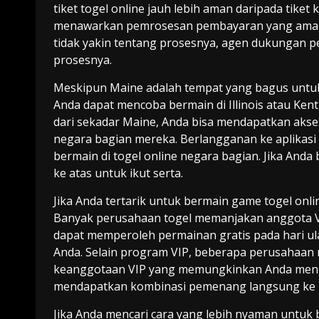
tiket togel online jauh lebih aman daripada tiket 
menawarkan pemrosesan pembayaran yang aman d
tidak yakin tentang prosesnya, agen dukungan 
prosesnya.
Meskipun Maine adalah tempat yang bagus untuk b
Anda dapat mencoba bermain di Illinois atau Kent
dari sekadar Maine, Anda bisa mendapatkan akses 
negara bagian mereka. Berlangganan ke aplikas
bermain di togel online negara bagian. Jika Anda
ke atas untuk ikut serta.
Jika Anda tertarik untuk bermain game togel on
Banyak perusahaan togel memanjakan anggota V
dapat memperoleh permainan gratis pada hari u
Anda. Selain program VIP, beberapa perusahaan m
keanggotaan VIP yang memungkinkan Anda menghe
mendapatkan kombinasi pemenang langsung ke p
Jika Anda mencari cara yang lebih nyaman untuk 