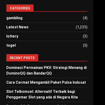
CATEGORIES
gambling
(4)
Latest News
(1,235)
lottery
(3)
togel
(5)
RECENT POSTS
Dominasi Permainan PKV: Strategi Menang di
DominoQQ dan BandarQQ
Cara Cermat Mengambil Paket Pulsa Indosat
Slot Telkomsel: Alternatif Terbaik bagi
Penggemar Slot yang ada di Negara Kita