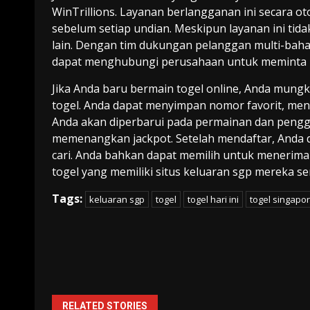
WinTrillions. Layanan berlangganan ini secara o
sebelum setiap undian. Meskipun layanan ini tidak
lain. Dengan tim dukungan pelanggan multi-baha
dapat menghubungi perusahaan untuk meminta 
Jika Anda baru bermain togel online, Anda mung
togel. Anda dapat menyimpan nomor favorit, mengi
Anda akan diperbarui pada permainan dan peng
memenangkan jackpot. Setelah mendaftar, Anda 
cari. Anda bahkan dapat memilih untuk menerima
togel yang memiliki situs keluaran sgp mereka sen
Tags:
keluaran sgp
togel
togel hari ini
togel singapo
Continue
Reading
RELATED STORIES