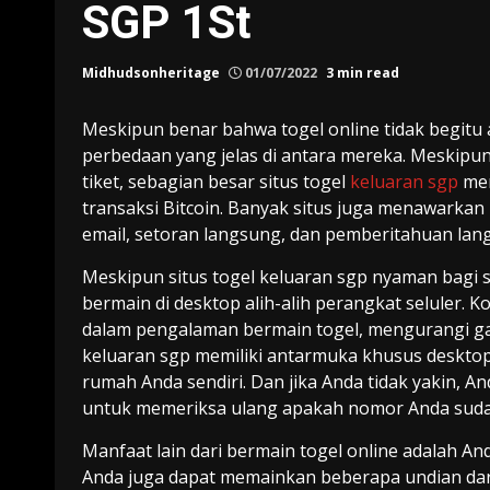
SGP 1St
Midhudsonheritage
01/07/2022
3 min read
Meskipun benar bahwa togel online tidak begitu
perbedaan yang jelas di antara mereka. Meskipun
tiket, sebagian besar situs togel
keluaran sgp
men
transaksi Bitcoin. Banyak situs juga menawarka
email, setoran langsung, dan pemberitahuan lan
Meskipun situs togel keluaran sgp nyaman bagi
bermain di desktop alih-alih perangkat selule
dalam pengalaman bermain togel, mengurangi ga
keluaran sgp memiliki antarmuka khusus desktop
rumah Anda sendiri. Dan jika Anda tidak yakin, An
untuk memeriksa ulang apakah nomor Anda suda
Manfaat lain dari bermain togel online adalah And
Anda juga dapat memainkan beberapa undian dar