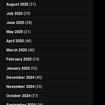
August 2025
(31)
July 2025
(29)
June 2025
(28)
May 2025
(31)
h
April 2025
(46)
March 2025
(40)
February 2025
(24)
January 2025
(35)
December 2024
(40)
November 2024
(35)
October 2024
(37)
September 2024
(26)