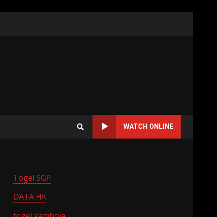
WATCH ONLINE
Togel SGP
DATA HK
togel kamboja